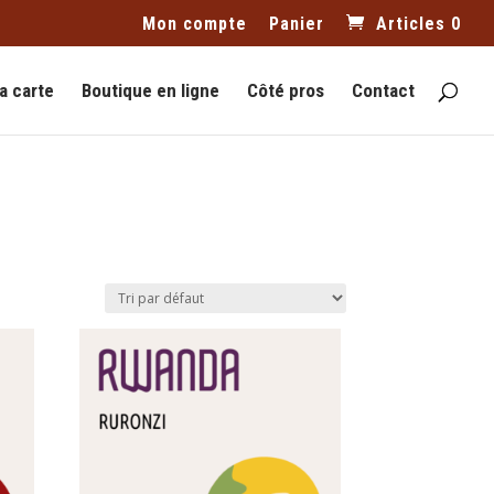
Mon compte
Panier
Articles 0
a carte
Boutique en ligne
Côté pros
Contact