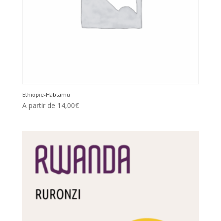
Ethiopie-Habtamu
A partir de
14,00
€