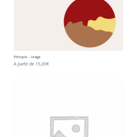
Ethiopie – Uraga
A partir de
15,00
€