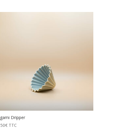
igami Dripper
,50
€
TTC