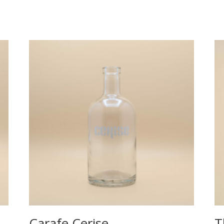
Carafe Cerise
T