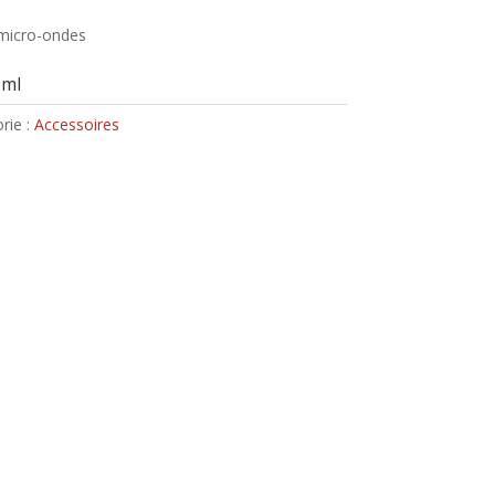
 micro-ondes
0ml
rie :
Accessoires