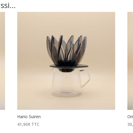
ussi…
Hario Suiren
Or
41,90
€
TTC
30