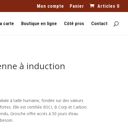
Mon compte
Panier
Articles 0
a carte
Boutique en ligne
Côté pros
Contact
ienne à induction
liale à taille humaine, fondée sur des valeurs
ortes. Elle est certifiée BSCI, B Corp et Carbon
endu, Grosche offre accès à 50 jours d’eau
besoin.