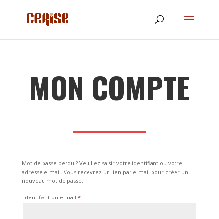
MON COMPTE
Mot de passe perdu ? Veuillez saisir votre identifiant ou votre
adresse e-mail. Vous recevrez un lien par e-mail pour créer un
nouveau mot de passe.
Obligatoire
Identifiant ou e-mail
*