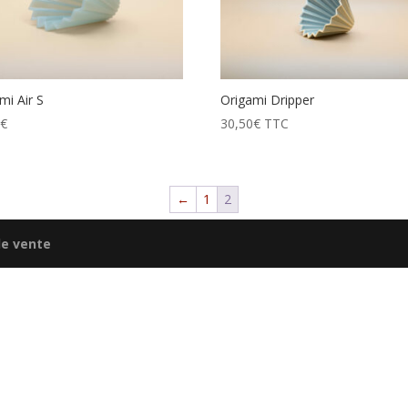
mi Air S
Origami Dripper
0
€
30,50
€
TTC
←
1
2
de vente